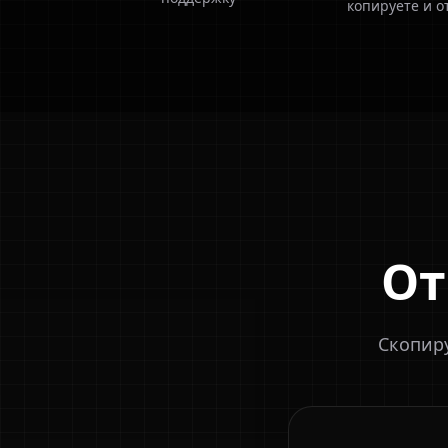
копируете и о
От
Скопиру