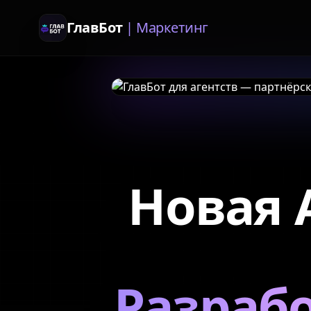
ГлавБот
| Маркетинг
Новая 
Разраб