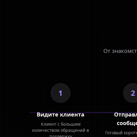
От знакомст
1
2
Видите клиента
Отправ
сообщ
Клиент с большим
количеством обращений в
Готовый корот
поддержку