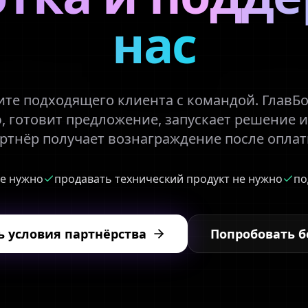
нас
те подходящего клиента с командой. ГлавБ
 готовит предложение, запускает решение 
артнёр получает вознаграждение после оплат
не нужно
продавать технический продукт не нужно
по
 условия партнёрства
Попробовать б