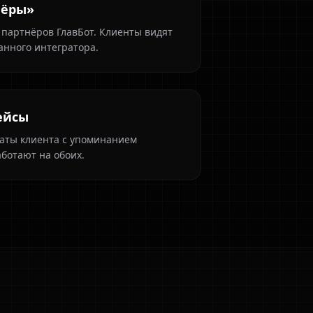
нёры»
 партнёров ГлавБот. Клиенты видят
анного интегратора.
ейсы
аты клиента с упоминанием
аботают на обоих.