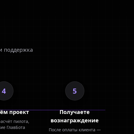
 и поддержка
4
5
ём проект
Получаете
вознаграждение
расчёт пилота,
ие ГлавБота
После оплаты клиента —