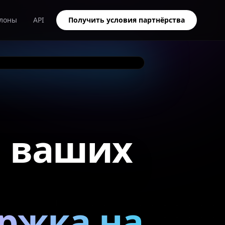
лоны
API
Получить условия партнёрства
я ваших
ржка на