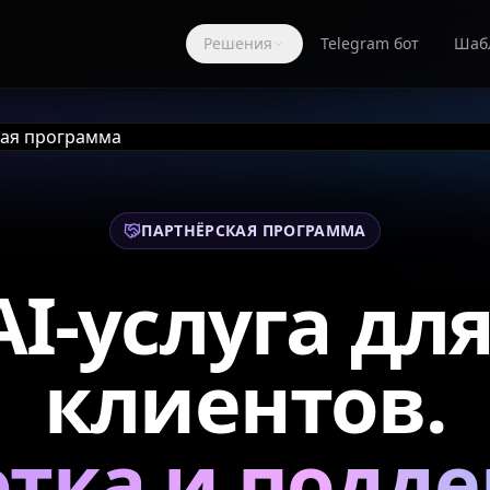
Решения
Telegram бот
Шаб
ПАРТНЁРСКАЯ ПРОГРАММА
AI-услуга дл
клиентов.
отка и подде