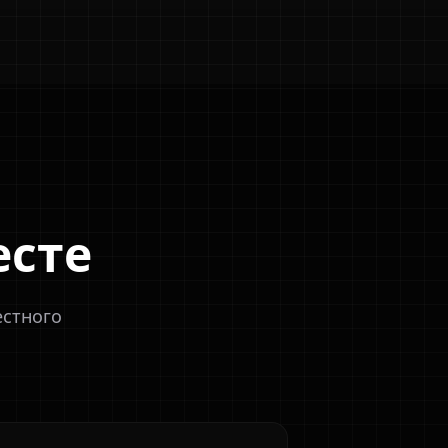
есте
естного