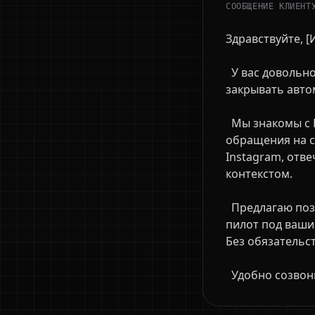
СООБЩЕНИЕ КЛИЕНТ
Здравствуйте, [И
  У вас довольно много обращений в поддержку, и значительную часть можно 
закрывать авто
  Мы знакомы с ГлавБот — это AI-менеджер первой линии, который принимает 
обращения на са
Instagram, отве
контекстом.

  Предлагаю познакомить вас с командой — он проведёт демонстрацию, посчитает 
пилот под ваши
Без обязательств
  Удобно созво