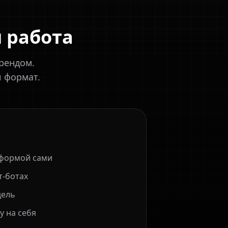
я работа
рендом.
й формат.
тформой сами
т-ботах
дель
у на себя